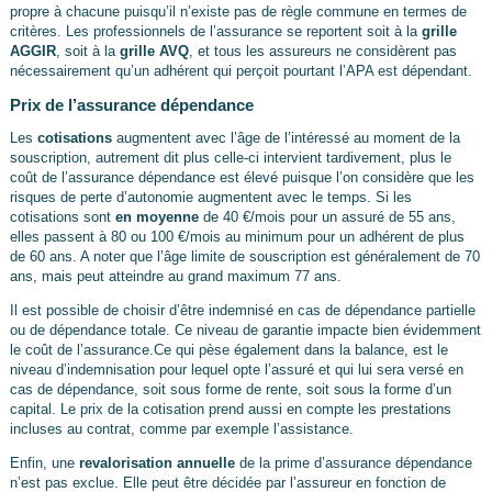
propre à chacune puisqu’il n’existe pas de règle commune en termes de
critères. Les professionnels de l’assurance se reportent soit à la
grille
AGGIR
, soit à la
grille AVQ
, et tous les assureurs ne considèrent pas
nécessairement qu’un adhérent qui perçoit pourtant l’APA est dépendant.
Prix de l’assurance dépendance
Les
cotisations
augmentent avec l’âge de l’intéressé au moment de la
souscription, autrement dit plus celle-ci intervient tardivement, plus le
coût de l’assurance dépendance est élevé puisque l’on considère que les
risques de perte d’autonomie augmentent avec le temps. Si les
cotisations sont
en moyenne
de 40 €/mois pour un assuré de 55 ans,
elles passent à 80 ou 100 €/mois au minimum pour un adhérent de plus
de 60 ans. A noter que l’âge limite de souscription est généralement de 70
ans, mais peut atteindre au grand maximum 77 ans.
Il est possible de choisir d’être indemnisé en cas de dépendance partielle
ou de dépendance totale. Ce niveau de garantie impacte bien évidemment
le coût de l’assurance.Ce qui pèse également dans la balance, est le
niveau d’indemnisation pour lequel opte l’assuré et qui lui sera versé en
cas de dépendance, soit sous forme de rente, soit sous la forme d’un
capital. Le prix de la cotisation prend aussi en compte les prestations
incluses au contrat, comme par exemple l’assistance.
Enfin, une
revalorisation annuelle
de la prime d’assurance dépendance
n’est pas exclue. Elle peut être décidée par l’assureur en fonction de