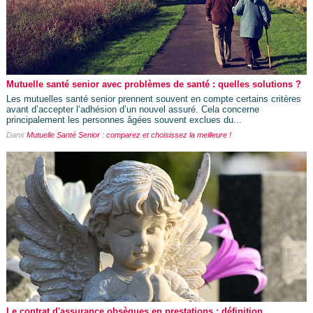
Mutuelle santé senior avec problèmes de santé : quelles solutions ?
Les mutuelles santé senior prennent souvent en compte certains critères
avant d’accepter l’adhésion d’un nouvel assuré. Cela concerne
principalement les personnes âgées souvent exclues du...
Dans
Mutuelle Santé Senior : comparez et choisissez la meilleure !
Le contrat d'assurance obsèques en prestations : définition,