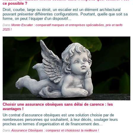
ce possible ?
Droit, courbe, large ou étroit, un escalier est un élément architectural
pouvant présenter différentes configurations. Pourtant, quelle que soit sa
forme, on peut l’équiper d’un dispositif...
Dans
Monte-Escalier : comparatif marques et entreprises spécialisées, prix et tarifs
2025 !
Choisir une assurance obsèques sans délai de carence : les
avantages !
Un contrat d’assurance obsèques est une solution choisie par de
nombreuses personnes qui souhaitent, à leur décès, soulager leurs
proches en termes d’organisation et de financement des...
Dans
Assurance Obsèques : comparez et choisissez la meilleure !