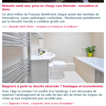
Mutuelle santé avec prise en charge cure thermale : simulation et
devis
Un demi-million de Français bénéficient chaque année des bienfaits du
thermalisme, toutes pathologies confondues. Remboursée partiellement
par la Sécurité Sociale à condition qu’elle soit...
Dans
Mutuelle Santé Senior : comparez et choisissez la meilleure !
Baignoire à porte ou douche sécurisée ? Avantages et inconvénients
Avec l’âge ou lorsque l’on souffre d’un handicap, il est nécessaire de
repenser l’aménagement de sa salle de bain afin de limiter les risques de
chute ou tout simplement pour accéder plus...
Dans
Baignoire à Porte : comparatif, devis et prix d'installation !