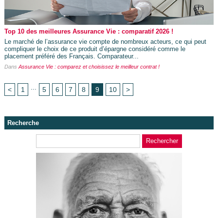
Top 10 des meilleures Assurance Vie : comparatif 2026 !
Le marché de l’assurance vie compte de nombreux acteurs, ce qui peut
compliquer le choix de ce produit d’épargne considéré comme le
placement préféré des Français. Comparateur...
Dans
Assurance Vie : comparez et choisissez le meilleur contrat !
...
<
1
5
6
7
8
9
10
>
Recherche