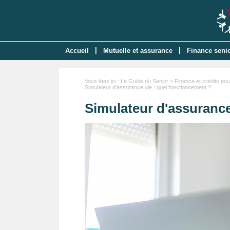
|
|
Accueil
Mutuelle et assurance
Finance senior
Vous êtes ici :
Le Guide du Senior
>
Finance et crédits pou
Simulateur d'assurance vie : quel fonctionnement ?
Simulateur d'assurance