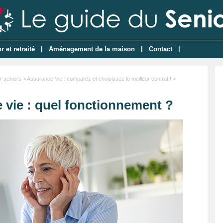
|
|
|
 et retraité
Aménagement de la maison
Contact
r seniors
>
Assurance Vie : comparez et choisissez le meilleur contrat !
>
 vie : quel fonctionnement ?