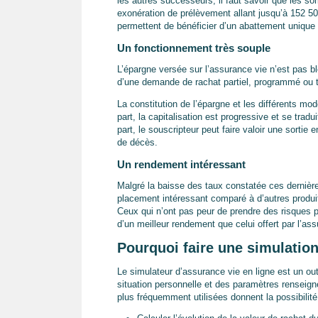
les autres successeurs, il faut savoir que les s
exonération de prélèvement allant jusqu’à 152 5
permettent de bénéficier d’un abattement unique 
Un fonctionnement très souple
L’épargne versée sur l’assurance vie n’est pas bl
d’une demande de rachat partiel, programmé ou t
La constitution de l’épargne et les différents mo
part, la capitalisation est progressive et se trad
part, le souscripteur peut faire valoir une sortie 
de décès.
Un rendement intéressant
Malgré la baisse des taux constatée ces dernière
placement intéressant comparé à d’autres produ
Ceux qui n’ont pas peur de prendre des risques pe
d’un meilleur rendement que celui offert par l’as
Pourquoi faire une simulation
Le simulateur d’assurance vie en ligne est un outi
situation personnelle et des paramètres renseign
plus fréquemment utilisées donnent la possibilité