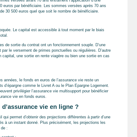
ommes versées avant 70 ans entraînent l’application d’une
00 euros par bénéficiaire. Les sommes versées après 70 ans
de 30 500 euros quel que soit le nombre de bénéficiaire.
oquée. Le capital est accessible à tout moment par le biais
otal.
des de sortie du contrat ont un fonctionnement souple. D’une
uit par le versement de primes ponctuelles ou régulières. D’autre
en capital, une sortie en rente viagère ou bien une sortie en cas
s années, le fonds en euros de l’assurance vie reste un
its d’épargne comme le Livret A ou le Plan Epargne Logement.
uvent privilégier l’assurance vie multisupport pour bénéficier
surance vie en fonds euros.
 d’assurance vie en ligne ?
l qui permet d’obtenir des projections différentes à partir d’une
és à un instant donné. Plus précisément, les projections les
 de :