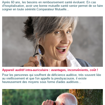
Après 60 ans, les besoins en remboursement santé évoluent. En cas
d’hospitalisation, avoir une bonne mutuelle santé senior permet de se faire
soigner en toute sérénité.Comparateur Mutuelle...
Appareil auditif intra-auriculaire : avantages, inconvénients, coût !
Pour les personnes qui souffrent de déficience auditive, très souvent liée
au vieillissement et que l'on appelle la presbyacousie, il existe
heureusement des moyens sous forme d'aides auditives...