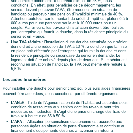
son domicile donne droit à un crédit d’impôt de 25 %, sous
conditions. En effet, pour bénéficier de ce dédommagement, les
séniors doivent percevoir l’APA, être reconnus en situation de
handicap ou percevoir une pension d’invalidité minimale de 40 %.
Attention toutefois, car le montant du crédit d’impôt est plafonné à 5
000 euros pour une personne seule et à 10 000 euros pour un
couple. Par ailleurs, les travaux d’installation doivent être réalisés
par l’entreprise qui fournit la douche, dans la résidence principale du
sénior et en France.
Une TVA réduite
: l’installation d’une douche sécurisée pour sénior
donne droit à une réduction de TVA à 10 %, à condition que la mise
en place soit effectuée par l’entreprise qui fournit la douche et dans
la résidence principale ou secondaire du sénior en demande. Le
logement doit être achevé depuis plus de deux ans. Si le sénior est
reconnu en situation de handicap, la TVA peut même être réduite à
5,5 %.
Les aides financières
Pour installer une douche pour sénior chez soi, plusieurs aides financières
peuvent être accordées, sous conditions, par différents organismes.
L’ANaH
: l’aide de l’Agence nationale de l’habitat est accordée sous
condition de ressources aux séniors dont les revenus sont très
modestes ou modestes. Il s’agit d’une prise en charge des frais de
travaux à hauteur de 35 à 50 %.
L’APA
: l’Allocation personnalisée d’autonomie est accordée aux
personnes âgées en situation de perte d’autonomie et contribue au
financement d’équipements destinés à favoriser un retour à